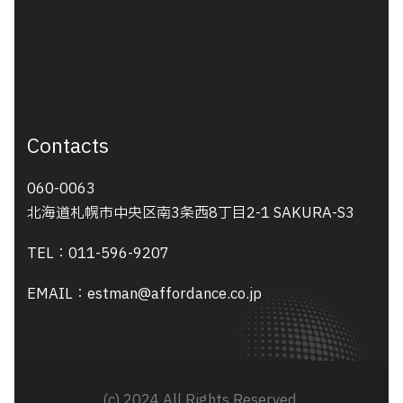
Contacts
060-0063
北海道札幌市中央区南3条西8丁目2-1 SAKURA-S3
TEL：011-596-9207
EMAIL：estman@affordance.co.jp
(c) 2024 All Rights Reserved.