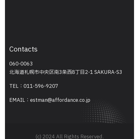
Contacts
060-0063
北海道札幌市中央区南3条西8丁目2-1 SAKURA-S3
TEL：011-596-9207
EMAIL：estman@affordance.co.jp
(c) 2024 All Rights Reserved.