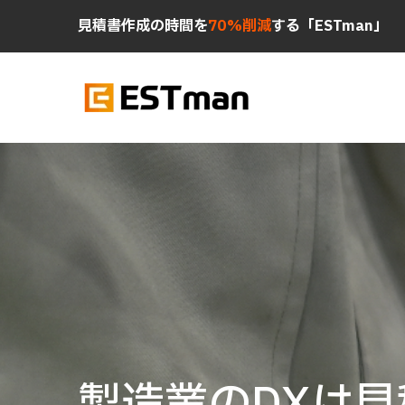
見積書作成の時間を
70%削減
する「ESTman」
無料トライアル
無料トライアル