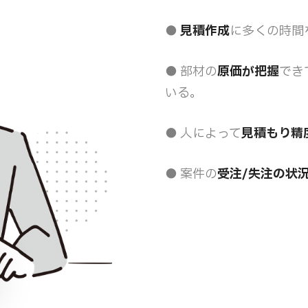
●
見積作成
に多くの時間
● 部材の
原価が把握
でき
いる。
● 人によって
見積もり精
● 案件の
受注/失注の状