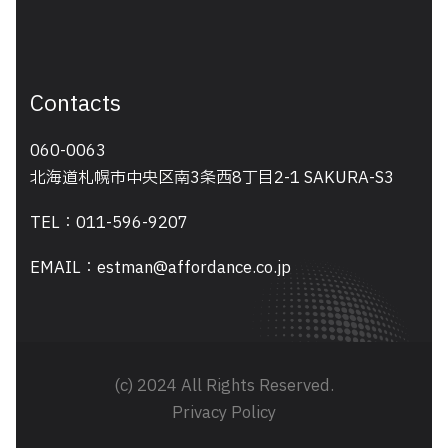
Contacts
060-0063
北海道札幌市中央区南3条西8丁目2-1 SAKURA-S3
TEL：011-596-9207
EMAIL：estman@affordance.co.jp
(c) 2024 All Rights Reserved.
Privacy Policy